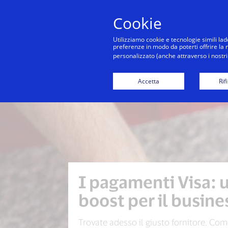
Cookie
Co
Utilizziamo cookie e tecnologie simili lad
preferenze in modo da poterti offrire la mi
personalizzato (anche attraverso i nostri 
Accettare i pagament
Accetta
Rif
I pagamenti Visa: 
boost per il busine
Trovate adesso il giusto fornitore. Co