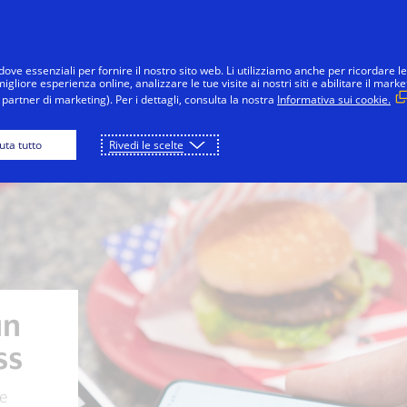
Salta al contenuto
nsumatori
Imprese
Innovazioni
La 
dove essenziali per fornire il nostro sito web. Li utilizziamo anche per ricordare le
gliore esperienza online, analizzare le tue visite ai nostri siti e abilitare il marke
partner di marketing). Per i dettagli, consulta la nostra
Informativa sui cookie.
i Visa
Informazioni per i negozi
Informazion
iuta tutto
Rivedi le scelte
un
ss
me