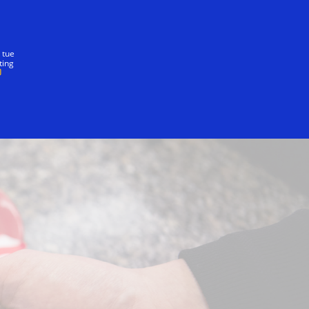
nostra promessa
 tue
ting
i per i negozi online