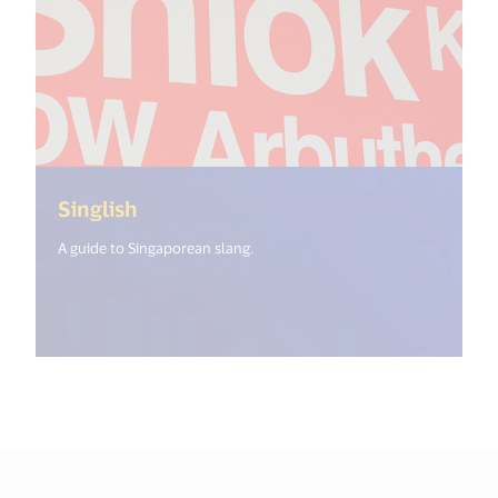
(<%= i18n.get("open_new_window") 
Singlish
A guide to Singaporean slang.