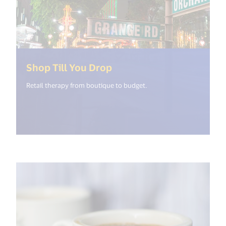
(<%= i18n.get("open_new
Shop Till You Drop
Retail therapy from boutique to budget.