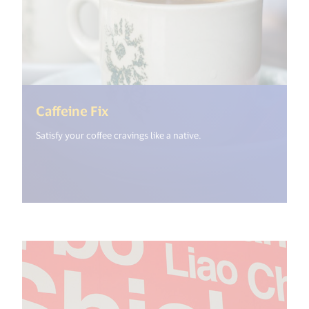
(<%= i18n.get("open_new_windo
Caffeine Fix
Satisfy your coffee cravings like a native.