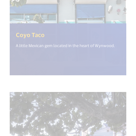
(<%= i18n.get("open_new_window
Coyo Taco
A little Mexican gem located in the heart of Wynwood.