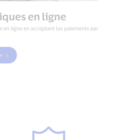
iques en ligne
e en ligne en acceptant les paiements par
ne