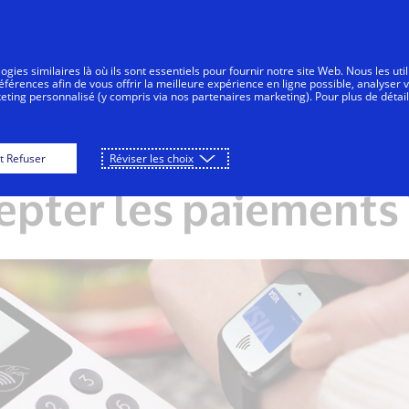
Aller au contenu
sommateurs
Entreprises
Innovations
gies similaires là où ils sont essentiels pour fournir notre site Web. Nous les uti
érences afin de vous offrir la meilleure expérience en ligne possible, analyser 
keting personnalisé (y compris via nos partenaires marketing). Pour plus de détail
nts Visa
Pour les magasins de détail
Pour le
t Refuser
Réviser les choix
epter les paiements 