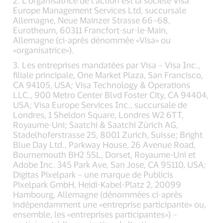
2. L’organisatrice de l’action est la société Visa
Europe Management Services Ltd, succursale
Allemagne, Neue Mainzer Strasse 66–68,
Eurotheum, 60311 Francfort-sur-le-Main,
Allemagne (ci-après dénommée «Visa» ou
«organisatrice»).
3. Les entreprises mandatées par Visa – Visa Inc.,
filiale principale, One Market Plaza, San Francisco,
CA 94105, USA; Visa Technology & Operations
LLC., 900 Metro Center Blvd Foster City, CA 94404,
USA; Visa Europe Services Inc., succursale de
Londres, 1 Sheldon Square, Londres W2 6TT,
Royaume-Uni; Saatchi & Saatchi Zürich AG,
Stadelhoferstrasse 25, 8001 Zurich, Suisse; Bright
Blue Day Ltd., Parkway House, 26 Avenue Road,
Bournemouth BH2 5SL, Dorset, Royaume-Uni et
Adobe Inc. 345 Park Ave, San Jose, CA 95110, USA;
Digitas Pixelpark – une marque de Publicis
Pixelpark GmbH, Heidi-Kabel-Platz 2, 20099
Hambourg, Allemagne (dénommées ci-après
indépendamment une «entreprise participante» ou,
ensemble, les «entreprises participantes») –