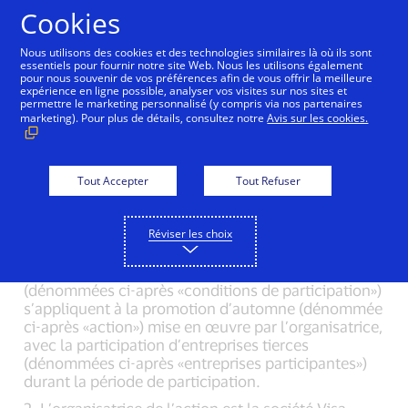
Aller au contenu
Cookies
Nous utilisons des cookies et des technologies similaires là où ils sont
essentiels pour fournir notre site Web. Nous les utilisons également
pour nous souvenir de vos préférences afin de vous offrir la meilleure
expérience en ligne possible, analyser vos visites sur nos sites et
permettre le marketing personnalisé (y compris via nos partenaires
Conditions de participation
marketing). Pour plus de détails, consultez notre
Avis sur les cookies.
«Promotion d’automne»
Tout Accepter
Tout Refuser
§ 1 Domaine d’application, organisatrice de
Réviser les choix
l’action et entreprises participantes
1. Les présentes conditions de participation
(dénommées ci-après «conditions de participation»)
s’appliquent à la promotion d’automne (dénommée
ci-après «action») mise en œuvre par l’organisatrice,
avec la participation d’entreprises tierces
(dénommées ci-après «entreprises participantes»)
durant la période de participation.