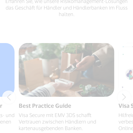
Erfahren Sie, wie unsere Risikomanagement-Lösungen
das Geschäft für Händler und Händlerbanken im Fluss
halten.
r
Best Practice Guide
Visa 
gs- und
Visa Secure mit EMV 3DS schafft
Hilfrei
denen
Vertrauen zwischen Händlern und
verbes
kartenausgebenden Banken.
Online