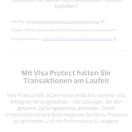
einer
bestellen³
abgelehnten
Transaktion
nie
Visa Blog :
What merchants need to know about friendly fraud
wieder
VisaNet, 2022 Q2, Visa branded cards on Visa network, Including Interlink
beim
betreffenden
2021 Sapio Research:
Global Ecommerce Consumer Behavior Analysis
Händler
bestellen³
Mit Visa Protect halten Sie
Transaktionen am Laufen
Visa Protect hilft, eCommerce einfacher, sicherer und
erfolgreicher zu gestalten – mit Lösungen, die den
gesamte Zahlungsprozess abdecken. Dabei
unterstützen unsere Risikoexperten Sie darin, Prozesse
zu optimieren und die Performance zu steigern.