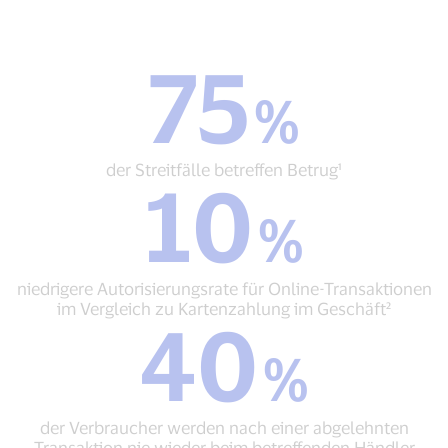
75
75
%
%
der
Streitfälle
betreffen
der Streitfälle betreffen Betrug¹
10
Betrug¹
10
%
%
niedrigere
Autorisierungsrate
für
niedrigere Autorisierungsrate für Online-Transaktionen
Online-
im Vergleich zu Kartenzahlung im Geschäft²
40
Transaktionen
40
im
%
%
Vergleich
der
zu
Verbraucher
Kartenzahlung
werden
im
der Verbraucher werden nach einer abgelehnten
nach
Geschäft²
Transaktion nie wieder beim betreffenden Händler