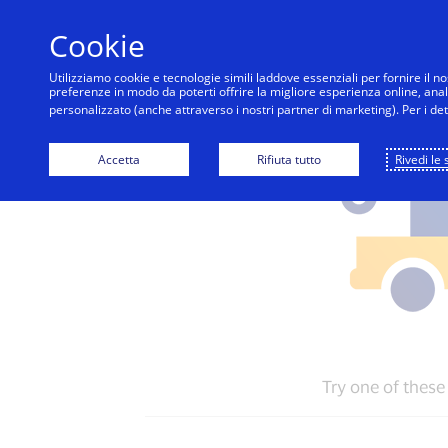
Cookie
Utilizziamo cookie e tecnologie simili laddove essenziali per fornire il no
preferenze in modo da poterti offrire la migliore esperienza online, analizz
personalizzato (anche attraverso i nostri partner di marketing). Per i det
Accetta
Rifiuta tutto
Rivedi le 
Try one of these