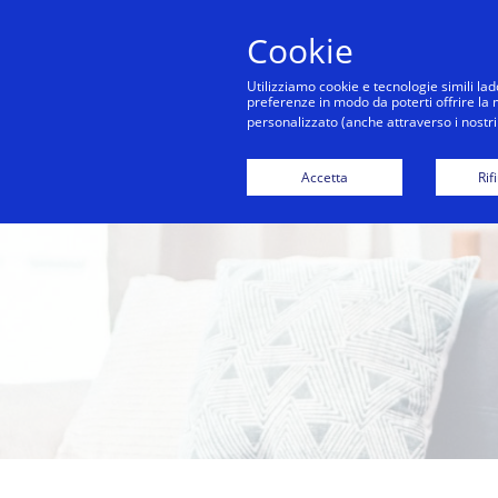
Cookie
Co
Utilizziamo cookie e tecnologie simili lad
preferenze in modo da poterti offrire la mi
personalizzato (anche attraverso i nostri 
Accetta
Rif