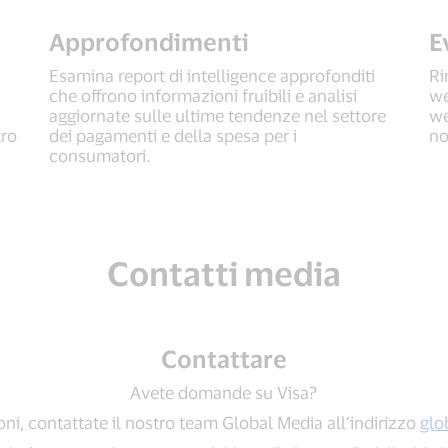
Approfondimenti
E
Esamina report di intelligence approfonditi
Ri
che offrono informazioni fruibili e analisi
we
aggiornate sulle ultime tendenze nel settore
we
tro
dei pagamenti e della spesa per i
no
consumatori.
Contatti media
Contattare
Avete domande su Visa?
ni, contattate il nostro team Global Media all’indirizzo
glo