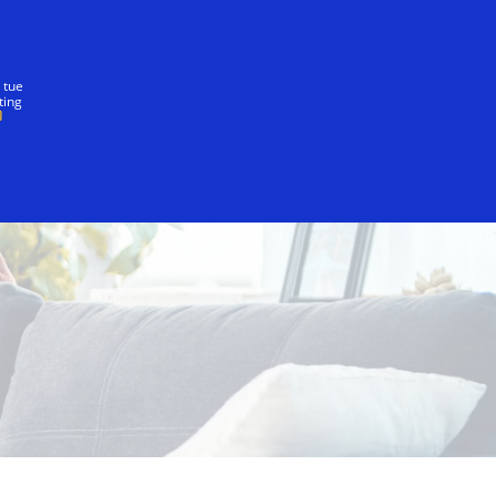
nostra promessa
 tue
ting