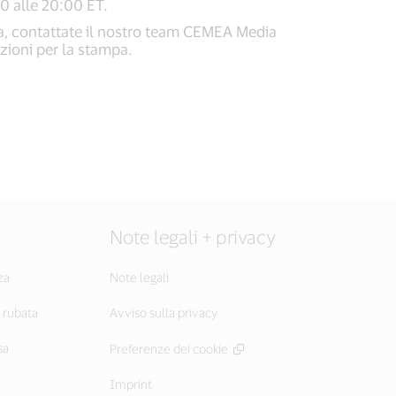
00 alle 20:00 ET.
ica, contattate il nostro team CEMEA Media
azioni per la stampa.
Note legali + privacy
za
Note legali
o rubata
Avviso sulla privacy
sa
Preferenze dei cookie
Imprint