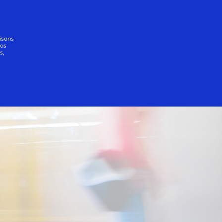
Notre promesse
lisons
vos
s,