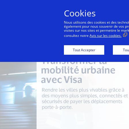
Cookies
Con
Nous utilisons des cookies et des technolo
également pour nous souvenir de vos préf
visites sur nos sites et permettre le mar
consultez notre
Avis sur les cookies.
Tout Accepter
Tou
Transformer la
mobilité urbaine
avec Visa
Rendre les villes plus vivables grâce à
des moyens plus simples, connectés et
sécurisés de payer les déplacements
porte-à-porte.