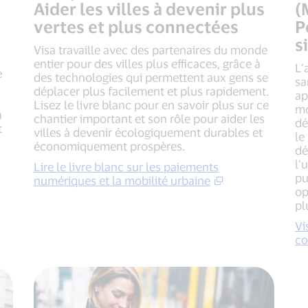
Aider les villes à devenir plus
(
vertes et plus connectées
P
s
Visa travaille avec des partenaires du monde
entier pour des villes plus efficaces, grâce à
L’
e
des technologies qui permettent aux gens se
sa
déplacer plus facilement et plus rapidement.
ap
Lisez le livre blanc pour en savoir plus sur ce
mo
a
chantier important et son rôle pour aider les
dé
t
villes à devenir écologiquement durables et
le
économiquement prospères.
dé
l’
Lire le livre blanc sur les paiements
pu
numériques et la mobilité urbaine
op
pl
Vi
co