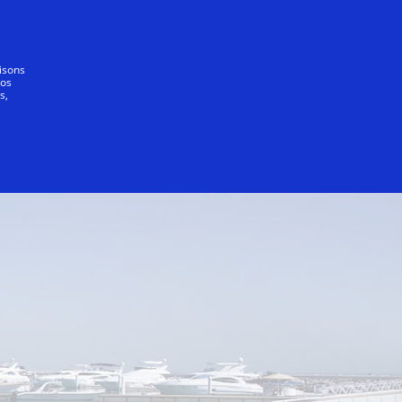
Notre promesse
lisons
vos
s,
Muntaha
Lalezar
La Veranda