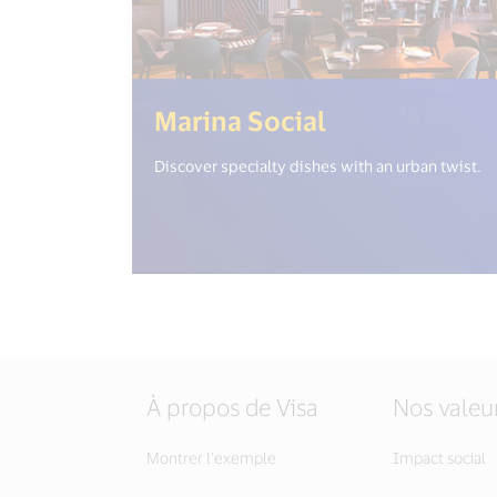
(<%= i18n.ge
Marina Social
Discover specialty dishes with an urban twist.
À propos de Visa
Nos valeu
Montrer l’exemple
Impact social