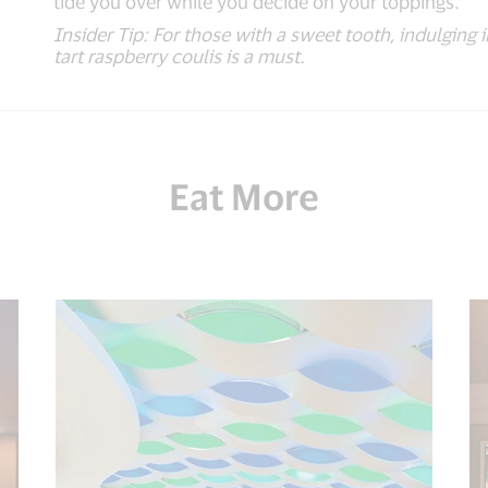
tide you over while you decide on your toppings.
Insider Tip: For those with a sweet tooth, indulging
tart raspberry coulis is a must.
Eat More