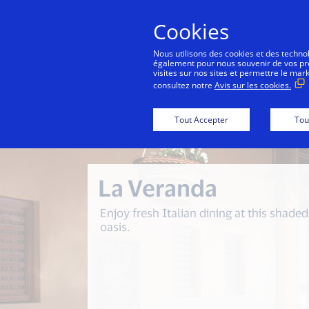
Cookies
Con
Nous utilisons des cookies et des technolo
également pour nous souvenir de vos préf
visites sur nos sites et permettre le mar
consultez notre
Avis sur les cookies.
Back to City Guide
Friday Brunch a
Tout Accepter
Tou
La Veranda
Enjoy fresh Italian dining at this shaded
oasis.