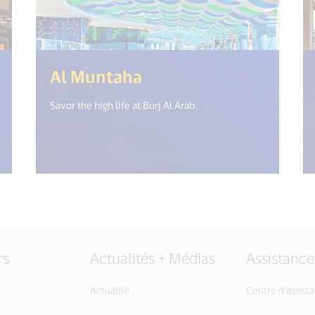
t("open_new_window") %>)
(<%= i18n.get("open
Al Muntaha
Savor the high life at Burj Al Arab.
rs
Actualités + Médias
Assistance
Actualité
Centre d’assist