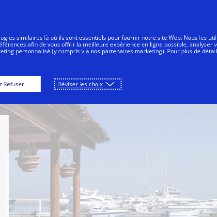
Aller au contenu
sommateurs
Entreprises
Innovations
gies similaires là où ils sont essentiels pour fournir notre site Web. Nous les uti
érences afin de vous offrir la meilleure expérience en ligne possible, analyser 
keting personnalisé (y compris via nos partenaires marketing). Pour plus de détail
t Jumeirah Mina A'Salam
Marina Social
Al 
t Refuser
Réviser les choix