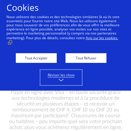
Aller au contenu
Cookies
Nous utilisons des cookies et des technologies similaires là où ils sont
essentiels pour fournir notre site Web. Nous les utilisons également
pour nous souvenir de vos préférences afin de vous offrir la meilleure
FAQ
expérience en ligne possible, analyser vos visites sur nos sites et
permettre le marketing personnalisé (y compris via nos partenaires
marketing). Pour plus de détails, consultez notre
Avis sur les cookies.
Questions fréquemment posées sur
l’action de printemps menée par Visa du
26 avril au 7 juin 2022.
Tout Accepter
Tout Refuser
Réviser les choix
Action
Inscription et désinscription
Transactio
Payer en ligne avec Visa – en toute sécurité grâce
aux technologies modernes et à la procédure de
sécurité en plusieurs étapes – et recevoir un
remboursement de CHF 4, CHF 10 ou CHF 20 au
*
maximum par participant!
Chaussures de course
ou haltères – peu importe quel sera votre prochain
achat: plus vous achèterez régulièrement en ligne,