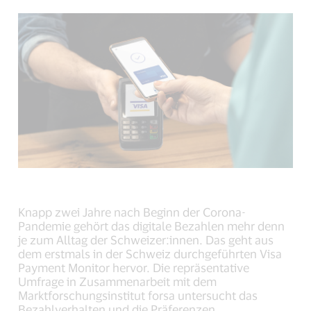
(external
(external
(external
link,
link,
link,
open
open
open
new
new
new
window).
window).
window).
Knapp zwei Jahre nach Beginn der Corona-
Pandemie gehört das digitale Bezahlen mehr denn
je zum Alltag der Schweizer:innen. Das geht aus
dem erstmals in der Schweiz durchgeführten Visa
Payment Monitor hervor. Die repräsentative
Umfrage in Zusammenarbeit mit dem
Marktforschungsinstitut forsa untersucht das
Bezahlverhalten und die Präferenzen