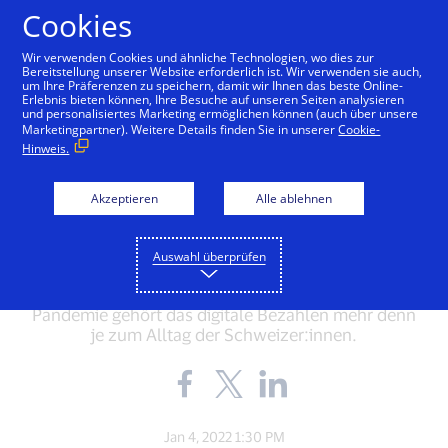
Zum Inhalt springen
Cookies
Wir verwenden Cookies und ähnliche Technologien, wo dies zur
Bereitstellung unserer Website erforderlich ist. Wir verwenden sie auch,
um Ihre Präferenzen zu speichern, damit wir Ihnen das beste Online-
Erlebnis bieten können, Ihre Besuche auf unseren Seiten analysieren
und personalisiertes Marketing ermöglichen können (auch über unsere
RESEARCH + INSIGHTS
Marketingpartner). Weitere Details finden Sie in unserer
Cookie-
Hinweis.
Visa Payment Monitor:
So digital bezahlt die
Akzeptieren
Alle ablehnen
Schweiz
Auswahl überprüfen
Knapp zwei Jahre nach Beginn der Corona-
Pandemie gehört das digitale Bezahlen mehr denn
je zum Alltag der Schweizer:innen.
Share
Share
Share
the
the
the
blog
blog
blog
on
on
on
Jan 4, 2022 1:30 PM
Facebook
Twitter
LinkedIn