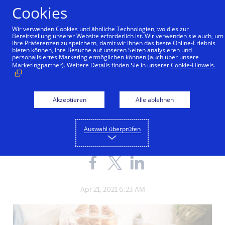
Zum Inhalt springen
Cookies
Wir verwenden Cookies und ähnliche Technologien, wo dies zur
Bereitstellung unserer Website erforderlich ist. Wir verwenden sie auch, um
Ihre Präferenzen zu speichern, damit wir Ihnen das beste Online-Erlebnis
bieten können, Ihre Besuche auf unseren Seiten analysieren und
personalisiertes Marketing ermöglichen können (auch über unsere
INNOVATION
Marketingpartner). Weitere Details finden Sie in unserer
Cookie-Hinweis.
Europäische
Konsumenten vertrauen
Akzeptieren
Alle ablehnen
«Kontaktlos»
Auswahl überprüfen
Share
Share
Share
the
the
the
blog
blog
blog
on
on
on
Apr 21, 2021 6:23 AM
Facebook
Twitter
LinkedIn
(external
(external
(external
link,
link,
link,
open
open
open