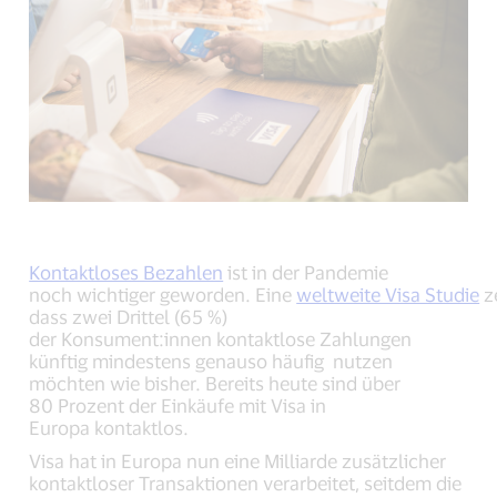
new
new
new
window).
window).
window).
Kontaktloses Bezahlen
ist in der Pandemie
noch wichtiger geworden. Eine
weltweite Visa Studie
ze
dass zwei Drittel (65 %)
der Konsument:innen kontaktlose Zahlungen
künftig mindestens genauso häufig nutzen
möchten wie bisher. Bereits heute sind über
80 Prozent der Einkäufe mit Visa in
Europa kontaktlos.
Visa hat in Europa nun eine Milliarde zusätzlicher
kontaktloser Transaktionen verarbeitet, seitdem die