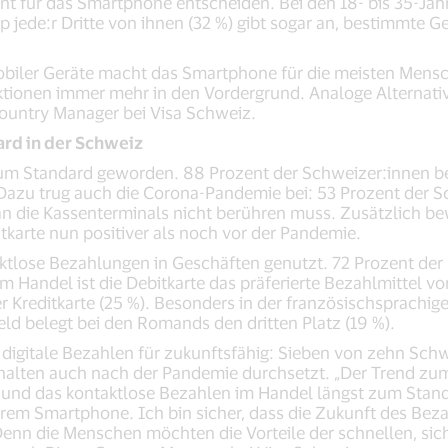
t für das Smartphone entscheiden. Bei den 18- bis 35-Jähr
ede:r Dritte von ihnen (32 %) gibt sogar an, bestimmte Ge
biler Geräte macht das Smartphone für die meisten Mensc
ktionen immer mehr in den Vordergrund. Analoge Alternat
 Country Manager bei Visa Schweiz.
rd in der Schweiz
 zum Standard geworden. 88 Prozent der Schweizer:innen be
Dazu trug auch die Corona-Pandemie bei: 53 Prozent der S
an die Kassenterminals nicht berühren muss. Zusätzlich b
karte nun positiver als noch vor der Pandemie.
aktlose Bezahlungen in Geschäften genutzt. 72 Prozent der
 Handel ist die Debitkarte das präferierte Bezahlmittel vo
r Kreditkarte (25 %). Besonders in der französischsprachige
geld belegt bei den Romands den dritten Platz (19 %).
 digitale Bezahlen für zukunftsfähig: Sieben von zehn Schw
halten auch nach der Pandemie durchsetzt. „Der Trend zum
und das kontaktlose Bezahlen im Handel längst zum Stan
em Smartphone. Ich bin sicher, dass die Zukunft des Bezah
 Denn die Menschen möchten die Vorteile der schnellen, si