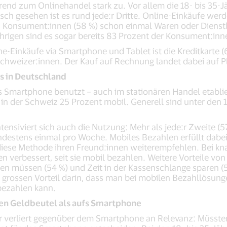
d zum Onlinehandel stark zu. Vor allem die 18- bis 35-Jäh
ch gesehen ist es rund jede:r Dritte. Online-Einkäufe wer
hn Konsument:innen (58 %) schon einmal Waren oder Diens
ährigen sind es sogar bereits 83 Prozent der Konsument:inn
-Einkäufe via Smartphone und Tablet ist die Kreditkarte (6
 Schweizer:innen. Der Kauf auf Rechnung landet dabei auf Pl
s in Deutschland
as Smartphone benutzt – auch im stationären Handel etabli
in der Schweiz 25 Prozent mobil. Generell sind unter den 1
tensiviert sich auch die Nutzung: Mehr als jede:r Zweite (
estens einmal pro Woche. Mobiles Bezahlen erfüllt dabei
iese Methode ihren Freund:innen weiterempfehlen. Bei kn
en verbessert, seit sie mobil bezahlen. Weitere Vorteile v
ben müssen (54 %) und Zeit in der Kassenschlange sparen (
grossen Vorteil darin, dass man bei mobilen Bezahllösun
bezahlen kann.
den Geldbeutel als aufs Smartphone
er verliert gegenüber dem Smartphone an Relevanz: Müsst