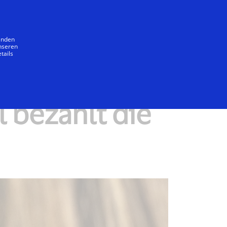
Unser Versprechen
wenden
unseren
tails
l bezahlt die