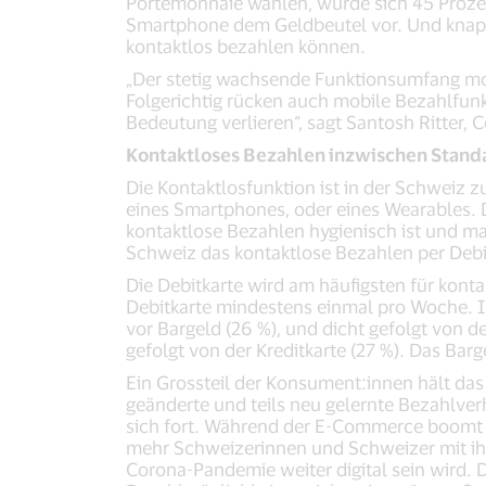
Portemonnaie wählen, würde sich 45 Prozen
Smartphone dem Geldbeutel vor. Und knapp j
kontaktlos bezahlen können.
„Der stetig wachsende Funktionsumfang mo
Folgerichtig rücken auch mobile Bezahlfun
Bedeutung verlieren“, sagt Santosh Ritter,
Kontaktloses Bezahlen inzwischen Standa
Die Kontaktlosfunktion ist in der Schweiz
eines Smartphones, oder eines Wearables. 
kontaktlose Bezahlen hygienisch ist und m
Schweiz das kontaktlose Bezahlen per Debit
Die Debitkarte wird am häufigsten für kont
Debitkarte mindestens einmal pro Woche. Im
vor Bargeld (26 %), und dicht gefolgt von de
gefolgt von der Kreditkarte (27 %). Das Bar
Ein Grossteil der Konsument:innen hält das
geänderte und teils neu gelernte Bezahlver
sich fort. Während der E-Commerce boomt 
mehr Schweizerinnen und Schweizer mit ihr
Corona-Pandemie weiter digital sein wird.