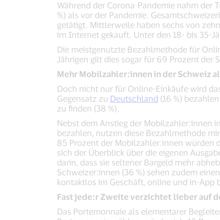
Während der Corona-Pandemie nahm der Tren
%) als vor der Pandemie. Gesamtschweizeris
getätigt. Mittlerweile haben sechs von ze
im Internet gekauft. Unter den 18- bis 35-J
Die meistgenutzte Bezahlmethode für Online
Jährigen gilt dies sogar für 69 Prozent der
Mehr Mobilzahler:innen in der Schweiz al
Doch nicht nur für Online-Einkäufe wird d
Gegensatz zu
Deutschland
(16 %) bezahlen 
zu finden (38 %).
Nebst dem Anstieg der Mobilzahler:innen in
bezahlen, nutzen diese Bezahlmethode mind
85 Prozent der Mobilzahler:innen würden d
sich der Überblick über die eigenen Ausgab
darin, dass sie seltener Bargeld mehr abhe
Schweizer:innen (36 %) sehen zudem einen 
kontaktlos im Geschäft, online und in-App 
Fast jede:r Zweite verzichtet
lieber auf 
Das Portemonnaie als elementarer Begleit