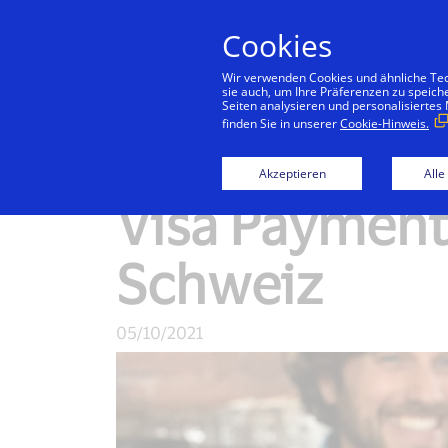
Cookies
Konsu
Wir verwenden Cookies und ähnliche Tech
sie auch, um Ihre Präferenzen zu speich
Seiten analysieren und personalisiertes
finden Sie in unserer
Cookie-Hinweis.
Newsroom
Akzeptieren
Alle
Visa Payment 
Schweiz
05/10/2021