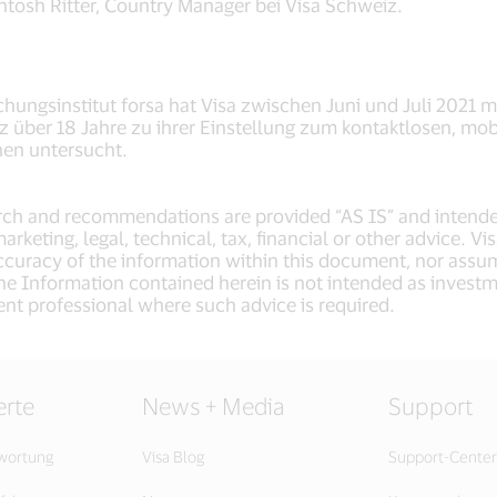
ntosh Ritter, Country Manager bei Visa Schweiz.
ngsinstitut forsa hat Visa zwischen Juni und Juli 2021 mi
über 18 Jahre zu ihrer Einstellung zum kontaktlosen, mob
nen untersucht.
earch and recommendations are provided “AS IS” and intend
arketing, legal, technical, tax, financial or other advice. V
curacy of the information within this document, nor assume
he Information contained herein is not intended as investme
nt professional where such advice is required.
rte
News + Media
Support
twortung
Visa Blog
Support-Center