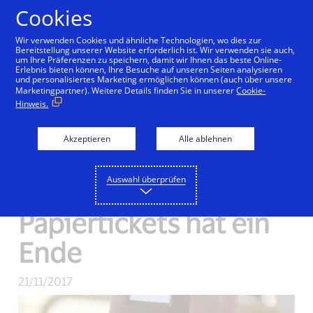
Zum Inhalt springen
Cookies
Wir verwenden Cookies und ähnliche Technologien, wo dies zur
Bereitstellung unserer Website erforderlich ist. Wir verwenden sie auch,
um Ihre Präferenzen zu speichern, damit wir Ihnen das beste Online-
Newsroom
Erlebnis bieten können, Ihre Besuche auf unseren Seiten analysieren
und personalisiertes Marketing ermöglichen können (auch über unsere
Marketingpartner). Weitere Details finden Sie in unserer
Cookie-
Visa gestaltet das
Hinweis.
Bezahlerlebnis im ÖV
Akzeptieren
Alle ablehnen
neu – Die Suche nach
Auswahl überprüfen
Bargeld und
Papiertickets hat ein
Ende
21/11/2017