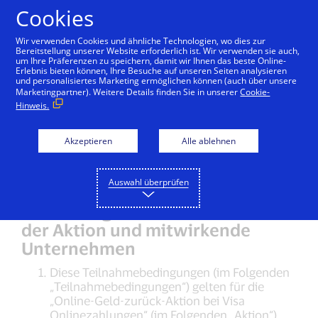
Zum Inhalt springen
Cookies
Wir verwenden Cookies und ähnliche Technologien, wo dies zur
Bereitstellung unserer Website erforderlich ist. Wir verwenden sie auch,
um Ihre Präferenzen zu speichern, damit wir Ihnen das beste Online-
Teilnahmebedingungen
Erlebnis bieten können, Ihre Besuche auf unseren Seiten analysieren
und personalisiertes Marketing ermöglichen können (auch über unsere
„Online-Geld-zurück-
Marketingpartner). Weitere Details finden Sie in unserer
Cookie-
Hinweis.
Aktion bei Visa
Onlinezahlungen“
Akzeptieren
Alle ablehnen
Auswahl überprüfen
§ 1 Geltungsbereich, Veranstalter
der Aktion und mitwirkende
Unternehmen
Diese Teilnahmebedingungen (im Folgenden
„Teilnahmebedingungen“) gelten für die
„Online-Geld-zurück-Aktion bei Visa
Onlinezahlungen“ (im Folgenden „Aktion“),